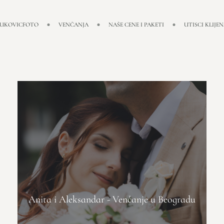
LUKOVICFOTO
VENČANJA
NAŠE CENE I PAKETI
UTISCI KLIJE
Anita i Aleksandar - Venčanje u Beogradu