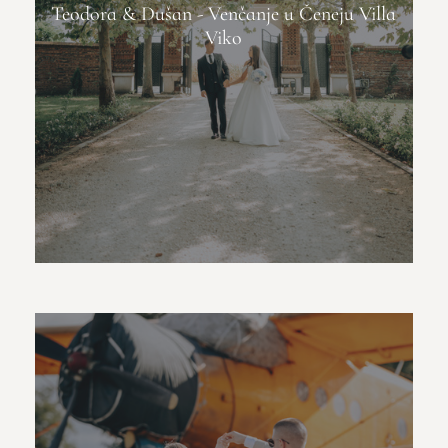
Teodora & Dušan - Venčanje u Čeneju Villa
Viko