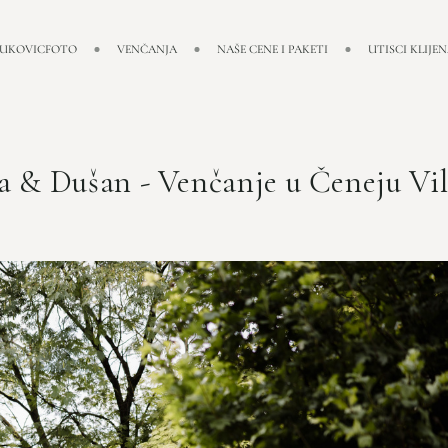
LUKOVICFOTO
VENČANJA
NAŠE CENE I PAKETI
UTISCI KLIJE
a & Dušan - Venčanje u Čeneju Vil