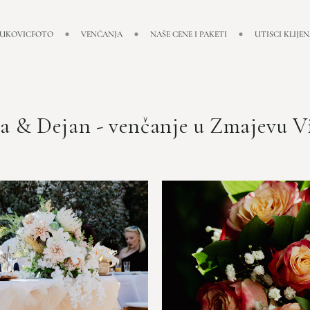
LUKOVICFOTO
VENČANJA
NAŠE CENE I PAKETI
UTISCI KLIJE
a & Dejan - venčanje u Zmajevu V