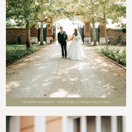
TEODORA & DUŠAN - VENČANJE U ČENEJU VILLA VIKO