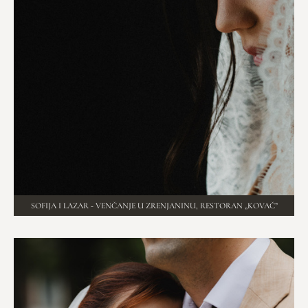
SOFIJA I LAZAR - VENČANJE U ZRENJANINU, RESTORAN „KOVAČ”